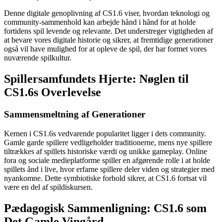
Denne digitale genoplivning af CS1.6 viser, hvordan teknologi og
community-sammenhold kan arbejde hånd i hånd for at holde
fortidens spil levende og relevante. Det understreger vigtigheden af
at bevare vores digitale historie og sikrer, at fremtidige generationer
også vil have mulighed for at opleve de spil, der har formet vores
nuværende spilkultur.
Spillersamfundets Hjerte: Nøglen til
CS1.6s Overlevelse
Sammensmeltning af Generationer
Kernen i CS1.6s vedvarende popularitet ligger i dets community.
Gamle garde spillere vedligeholder traditionerne, mens nye spillere
tiltrækkes af spillets historiske værdi og unikke gameplay. Online
fora og sociale medieplatforme spiller en afgørende rolle i at holde
spillets ånd i live, hvor erfarne spillere deler viden og strategier med
nyankomne. Dette symbiotiske forhold sikrer, at CS1.6 fortsat vil
være en del af spildiskursen.
Pædagogisk Sammenligning: CS1.6 som
Det Gamle Vingård