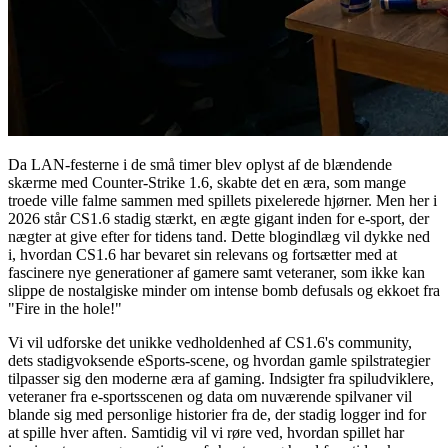
Da LAN-festerne i de små timer blev oplyst af de blændende
skærme med Counter-Strike 1.6, skabte det en æra, som mange
troede ville falme sammen med spillets pixelerede hjørner. Men her i
2026 står CS1.6 stadig stærkt, en ægte gigant inden for e-sport, der
nægter at give efter for tidens tand. Dette blogindlæg vil dykke ned
i, hvordan CS1.6 har bevaret sin relevans og fortsætter med at
fascinere nye generationer af gamere samt veteraner, som ikke kan
slippe de nostalgiske minder om intense bomb defusals og ekkoet fra
"Fire in the hole!"
Vi vil udforske det unikke vedholdenhed af CS1.6's community,
dets stadigvoksende eSports-scene, og hvordan gamle spilstrategier
tilpasser sig den moderne æra af gaming. Indsigter fra spiludviklere,
veteraner fra e-sportsscenen og data om nuværende spilvaner vil
blande sig med personlige historier fra de, der stadig logger ind for
at spille hver aften. Samtidig vil vi røre ved, hvordan spillet har