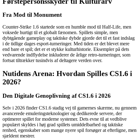
Førstepersonsskyder til Kulturarv
Fra Mod til Monument
Counter-Strike 1.6 startede som en humble mod til Half-Life, men
voksede hurtigt til et globalt fænomen. Spillets simple, men
dybtgående gameplay og taktiske dybde gjorde det til et fast indslag
i de tidlige dages esport-turneringer. Med tiden er det blevet mere
end bare et spil; det er et stykke kulturhistorie. Eksempler på dets
vedvarende indflydelse inkluderer de årlige retro-turneringer, som
fortsat tiltrækker tusindvis af deltagere verden over.
Nutidens Arena: Hvordan Spilles CS1.6 i
2026?
Den Digitale Genoplivning af CS1.6 i 2026
Selv i 2026 finder CS1.6 stadig vej til gamernes skærme, nu gennem
avancerede emuleringsteknologier og dedikerede servere, der
optimerer spillet for moderne systemer. Dets evne til at vedblive
populært skyldes i høj grad spillets umiddelbarhed og taktiske
renhed, egenskaber som mange nyere spil forsøger at efterligne, men
sjældent mestrer.