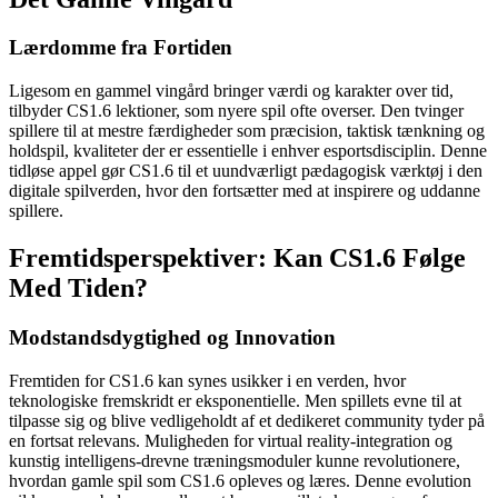
Lærdomme fra Fortiden
Ligesom en gammel vingård bringer værdi og karakter over tid,
tilbyder CS1.6 lektioner, som nyere spil ofte overser. Den tvinger
spillere til at mestre færdigheder som præcision, taktisk tænkning og
holdspil, kvaliteter der er essentielle i enhver esportsdisciplin. Denne
tidløse appel gør CS1.6 til et uundværligt pædagogisk værktøj i den
digitale spilverden, hvor den fortsætter med at inspirere og uddanne
spillere.
Fremtidsperspektiver: Kan CS1.6 Følge
Med Tiden?
Modstandsdygtighed og Innovation
Fremtiden for CS1.6 kan synes usikker i en verden, hvor
teknologiske fremskridt er eksponentielle. Men spillets evne til at
tilpasse sig og blive vedligeholdt af et dedikeret community tyder på
en fortsat relevans. Muligheden for virtual reality-integration og
kunstig intelligens-drevne træningsmoduler kunne revolutionere,
hvordan gamle spil som CS1.6 opleves og læres. Denne evolution