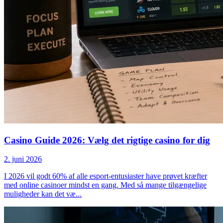
Casino Guide 2026: Vælg det rigtige casino for dig
2. juni 2026
I 2026 vil godt 60% af alle esport-entusiaster have prøvet kræfter
med online casinoer mindst en gang. Med så mange tilgængelige
muligheder kan det væ
...