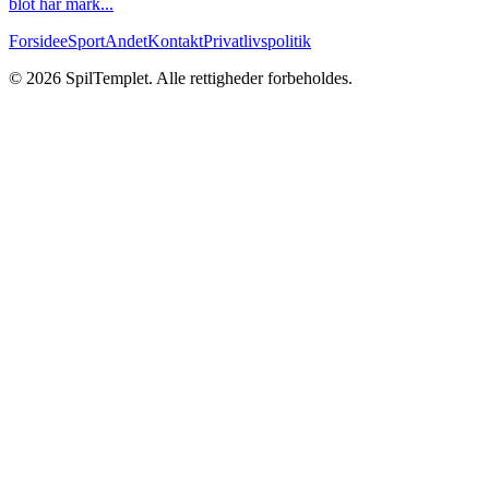
blot har mark
...
Forside
eSport
Andet
Kontakt
Privatlivspolitik
©
2026
SpilTemplet
.
Alle rettigheder forbeholdes
.