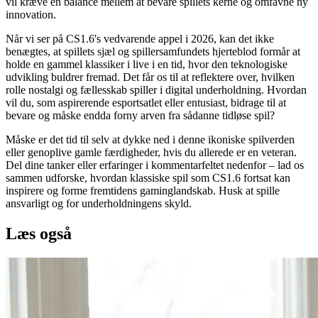
vil kræve en balance mellem at bevare spillets kerne og omfavne ny
innovation.
Når vi ser på CS1.6's vedvarende appel i 2026, kan det ikke
benægtes, at spillets sjæl og spillersamfundets hjerteblod formår at
holde en gammel klassiker i live i en tid, hvor den teknologiske
udvikling buldrer fremad. Det får os til at reflektere over, hvilken
rolle nostalgi og fællesskab spiller i digital underholdning. Hvordan
vil du, som aspirerende esportsatlet eller entusiast, bidrage til at
bevare og måske endda forny arven fra sådanne tidløse spil?
Måske er det tid til selv at dykke ned i denne ikoniske spilverden
eller genoplive gamle færdigheder, hvis du allerede er en veteran.
Del dine tanker eller erfaringer i kommentarfeltet nedenfor – lad os
sammen udforske, hvordan klassiske spil som CS1.6 fortsat kan
inspirere og forme fremtidens gaminglandskab. Husk at spille
ansvarligt og for underholdningens skyld.
Læs også