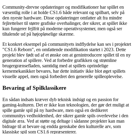
Community-drevne opdateringer og modifikationer har spillet en
væsentlig rolle i at holde CS1.6 både relevant og spilbart, selv på
den nyeste hardware. Disse opdateringer omfatter alt fra mindre
fejlrettelser til større grafiske overhalinger, der sikrer, at spillet ikke
kun fungerer fejlfrit på moderne operativsystemer, men også ser
tiltalende ud på højopløselige skærme.
Et konkret eksempel på communityets indflydelse kan ses i projektet
"CS1.6 Reborn", en omfattende modifikation startet i 2023. Dette
projekt blev født ud af et ønske om at genintroducere spillet til en ny
generation af spillere. Ved at forbedre grafikken og strømline
brugergrænsefladen, samtidig med at spillets oprindelige
kernemekanikker bevares, har dette initiativ ikke blot øget spillets
visuelle appel, men også forbedret den generelle spilleoplevelse.
Bevaring af Spilklassikere
En sådan indsats kræver dyb teknisk indsigt og en passion for
gaming-kulturen. Det er ikke kun teknologien, der gør det muligt at
spille gamle spil på ny hardware, men også en dedikeret
communitys vedholdenhed, der sikrer gamle spils overlevelse i den
digitale æra. Ved at støtte og deltage i sådanne projekter kan man
bidrage til at bevare og endda genskabe den kulturelle arv, som
klassiske spil som CS1.6 repræsenterer.