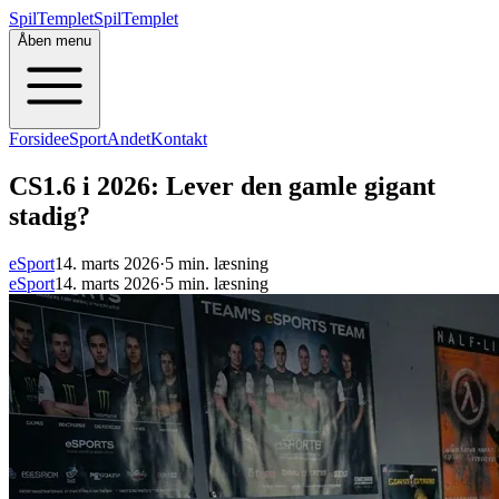
SpilTemplet
SpilTemplet
Åben menu
Forside
eSport
Andet
Kontakt
CS1.6 i 2026: Lever den gamle gigant
stadig?
eSport
14. marts 2026
·
5 min. læsning
eSport
14. marts 2026
·
5 min. læsning