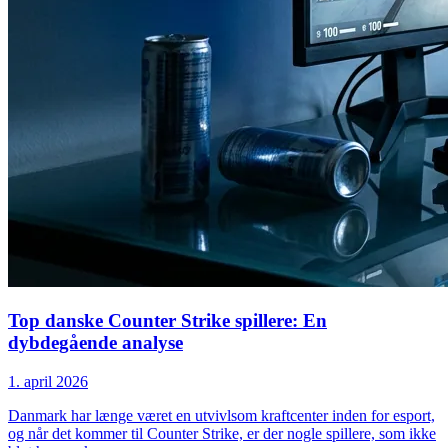
Top danske Counter Strike spillere: En
dybdegående analyse
1. april 2026
Danmark har længe været en utvivlsom kraftcenter inden for esport,
og når det kommer til Counter Strike, er der nogle spillere, som ikke