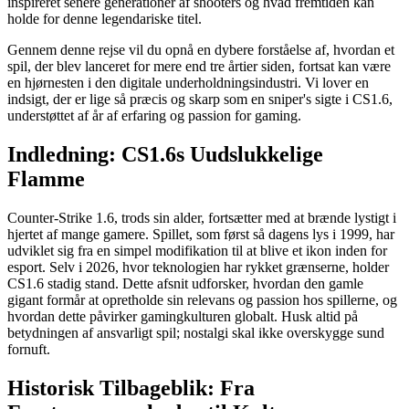
inspireret senere generationer af shooters og hvad fremtiden kan
holde for denne legendariske titel.
Gennem denne rejse vil du opnå en dybere forståelse af, hvordan et
spil, der blev lanceret for mere end tre årtier siden, fortsat kan være
en hjørnesten i den digitale underholdningsindustri. Vi lover en
indsigt, der er lige så præcis og skarp som en sniper's sigte i CS1.6,
understøttet af år af erfaring og passion for gaming.
Indledning: CS1.6s Uudslukkelige
Flamme
Counter-Strike 1.6, trods sin alder, fortsætter med at brænde lystigt i
hjertet af mange gamere. Spillet, som først så dagens lys i 1999, har
udviklet sig fra en simpel modifikation til at blive et ikon inden for
esport. Selv i 2026, hvor teknologien har rykket grænserne, holder
CS1.6 stadig stand. Dette afsnit udforsker, hvordan den gamle
gigant formår at opretholde sin relevans og passion hos spillerne, og
hvordan dette påvirker gamingkulturen globalt. Husk altid på
betydningen af ansvarligt spil; nostalgi skal ikke overskygge sund
fornuft.
Historisk Tilbageblik: Fra