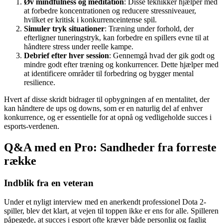
Øv mindfulness og meditation
: Disse teknikker hjælper med
at forbedre koncentrationen og reducere stressniveauer,
hvilket er kritisk i konkurrenceintense spil.
Simuler tryk situationer
: Træning under forhold, der
efterligner tuneringstryk, kan forbedre en spillers evne til at
håndtere stress under reelle kampe.
Debrief efter hver session
: Gennemgå hvad der gik godt og
mindre godt efter træning og konkurrencer. Dette hjælper med
at identificere områder til forbedring og bygger mental
resilience.
Hvert af disse skridt bidrager til opbygningen af en mentalitet, der
kan håndtere de ups og downs, som er en naturlig del af enhver
konkurrence, og er essentielle for at opnå og vedligeholde succes i
esports-verdenen.
Q&A med en Pro: Sandheder fra forreste
række
Indblik fra en veteran
Under et nyligt interview med en anerkendt professionel Dota 2-
spiller, blev det klart, at vejen til toppen ikke er ens for alle. Spilleren
påpegede, at succes i esport ofte kræver både personlig og faglig