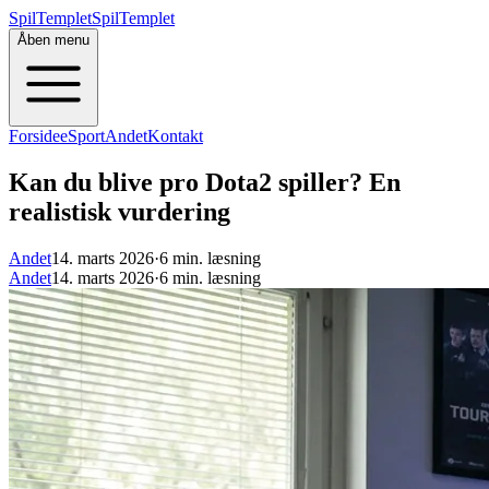
SpilTemplet
SpilTemplet
Åben menu
Forside
eSport
Andet
Kontakt
Kan du blive pro Dota2 spiller? En
realistisk vurdering
Andet
14. marts 2026
·
6 min. læsning
Andet
14. marts 2026
·
6 min. læsning