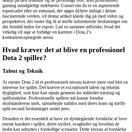
skarpt på den realisme og de personlige ofre, som professionel
gaming uundgåeligt indebærer. Uanset om du er en aspirerende
esport-atlet eller en entusiast, der søger dybere indsigt i denne
fascinerende verden, vil denne artikel klæde dig på med viden og
perspektiver, der ruster dig til at træffe informerede beslutninger om
din fremtid inden for esport. Lad os sammen udforske, hvad det
virkelig vil sige at forfølge en karriere i Dota 2’s
konkurrenceprægede arena.
Hvad kræver det at blive en professionel
Dota 2 spiller?
Talent og Teknik
At mestre Dota 2 til et professionelt niveau kræver mere end blot en
interesse for spillet. Det kræver et exceptionelt talent og teknisk
dygtighed, som kun kan opnås gennem års målrettet træning og
spilforståelse. Professionelle spillere må kunne forudse
modstanderens træk, samarbejde nahtlos med deres team og træffe
split-second beslutninger under pres.
Desuden er det essentielt at have en dybdegående forståelse af hver
eneste karakter i spillet, deres styrker, svagheder og hvordan de
bedst kan udnyttes i forskellige scenarier. Dette niveau af forståelse