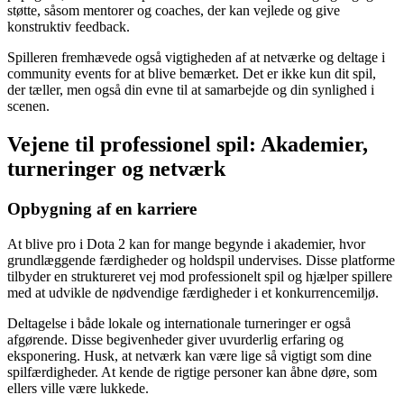
støtte, såsom mentorer og coaches, der kan vejlede og give
konstruktiv feedback.
Spilleren fremhævede også vigtigheden af at netværke og deltage i
community events for at blive bemærket. Det er ikke kun dit spil,
der tæller, men også din evne til at samarbejde og din synlighed i
scenen.
Vejene til professionel spil: Akademier,
turneringer og netværk
Opbygning af en karriere
At blive pro i Dota 2 kan for mange begynde i akademier, hvor
grundlæggende færdigheder og holdspil undervises. Disse platforme
tilbyder en struktureret vej mod professionelt spil og hjælper spillere
med at udvikle de nødvendige færdigheder i et konkurrencemiljø.
Deltagelse i både lokale og internationale turneringer er også
afgørende. Disse begivenheder giver uvurderlig erfaring og
eksponering. Husk, at netværk kan være lige så vigtigt som dine
spilfærdigheder. At kende de rigtige personer kan åbne døre, som
ellers ville være lukkede.