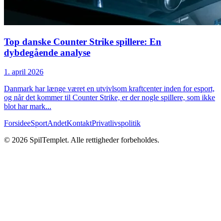
Top danske Counter Strike spillere: En
dybdegående analyse
1. april 2026
Danmark har længe været en utvivlsom kraftcenter inden for esport,
og når det kommer til Counter Strike, er der nogle spillere, som ikke
blot har mark
...
Forside
eSport
Andet
Kontakt
Privatlivspolitik
©
2026
SpilTemplet
.
Alle rettigheder forbeholdes
.