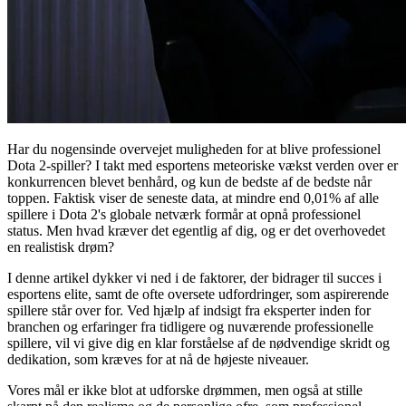
Har du nogensinde overvejet muligheden for at blive professionel
Dota 2-spiller? I takt med esportens meteoriske vækst verden over er
konkurrencen blevet benhård, og kun de bedste af de bedste når
toppen. Faktisk viser de seneste data, at mindre end 0,01% af alle
spillere i Dota 2's globale netværk formår at opnå professionel
status. Men hvad kræver det egentlig af dig, og er det overhovedet
en realistisk drøm?
I denne artikel dykker vi ned i de faktorer, der bidrager til succes i
esportens elite, samt de ofte oversete udfordringer, som aspirerende
spillere står over for. Ved hjælp af indsigt fra eksperter inden for
branchen og erfaringer fra tidligere og nuværende professionelle
spillere, vil vi give dig en klar forståelse af de nødvendige skridt og
dedikation, som kræves for at nå de højeste niveauer.
Vores mål er ikke blot at udforske drømmen, men også at stille