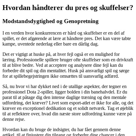
Hvordan håndterer du pres og skuffelser?
Modstandsdygtighed og Genopretning
I en verden hvor konkurrencen er hård og skuffelser er en del af
spillet, er det afgørende at lære at håndtere pres. Det kan være tabte
kampe, uventede nederlag eller bare en dårlig dag.
Det er vigtigt at huske på, at hver fejl også er en mulighed for
læring. Professionelle spillere bruger ofte skuffelser som en drivkraft
til at blive bedre. Ved at acceptere og analysere dine fejl kan du
forbedre dit spil og din mentalitet. Husk på ansvarligt spil og sørge
for at spillebegejstringen ikke omsættes til uansvarlig adfærd.
Så, nu hvor vi har dykket ned i de utallige aspekter, der tegner en
professionel Dota 2-spiller, ligger bolden i din banehalvdel. Er du
parat til at påtage dig den intense daglige træning og den mentale
udfordring, det kræver? Livet som esport-atlet er ikke for alle, og det
kræver en exceptionel dedikation og et solidt netværk. Tag et øjeblik
til at reflektere over, hvad din næste store udfordring kunne være på
denne rejse.
Hvordan kan du bruge de indsigter, du har fået gennem denne
artikel, til at finjustere din tilgang og forbedre dine chancer i den