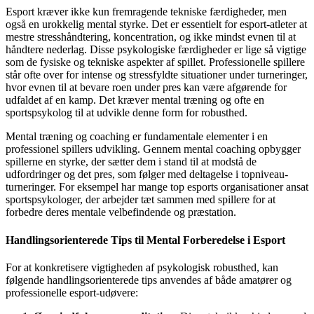
Esport kræver ikke kun fremragende tekniske færdigheder, men
også en urokkelig mental styrke. Det er essentielt for esport-atleter at
mestre stresshåndtering, koncentration, og ikke mindst evnen til at
håndtere nederlag. Disse psykologiske færdigheder er lige så vigtige
som de fysiske og tekniske aspekter af spillet. Professionelle spillere
står ofte over for intense og stressfyldte situationer under turneringer,
hvor evnen til at bevare roen under pres kan være afgørende for
udfaldet af en kamp. Det kræver mental træning og ofte en
sportspsykolog til at udvikle denne form for robusthed.
Mental træning og coaching er fundamentale elementer i en
professionel spillers udvikling. Gennem mental coaching opbygger
spillerne en styrke, der sætter dem i stand til at modstå de
udfordringer og det pres, som følger med deltagelse i topniveau-
turneringer. For eksempel har mange top esports organisationer ansat
sportspsykologer, der arbejder tæt sammen med spillere for at
forbedre deres mentale velbefindende og præstation.
Handlingsorienterede Tips til Mental Forberedelse i Esport
For at konkretisere vigtigheden af psykologisk robusthed, kan
følgende handlingsorienterede tips anvendes af både amatører og
professionelle esport-udøvere: